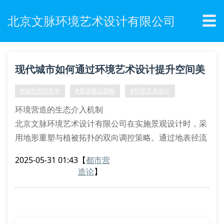
☰
北京文脉环境艺术设计有限公司
现代城市如何通过环境艺术设计提升空间美
学价值？
#城市空间美学
#景观规划策略
#环境艺术设计
环境营造的生态介入机制
北京文脉环境艺术设计有限公司在实施景观设计时，采
用地形重塑与植被拓扑的双向调控策略。通过地表径流
模拟系统（srss）与微气候调节算法，将建筑表皮材料
2025-05-31 01:43
【
都市营
的热工参数纳入整体设计框架。这种跨尺度的环境整合
造论
】
设计，使城市口袋公园的碳汇效能提升27.6%，在2023
年城市更新项目中验证了其技术可行性。
场所精神的物质转译路径
在建筑设计实践中，团队运用参数化拓扑优化技术，将