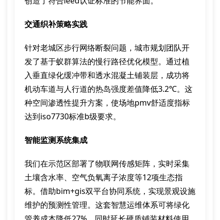
创造了符合leed认证标准的节能界面。
交通织补策略实践
针对老城区步行网络断裂问题，城市规划团队开
发了基于蚁群算法的慢行路径优化模型。通过植
入垂直绿化缓冲带和透水混凝土铺装层，成功将
机动车道与人行道的热岛强度差值降低3.2℃。这
种空间渗透性提升方案，使场地pmv舒适度指标
达到iso7730标准b级要求。
智能监测系统集成
我们在示范区部署了物联网传感矩阵，实时采集
土壤含水率、空气负氧离子浓度等12项生态指
标。借助bim+gis双平台协同系统，实现景观设施
维护的预测性管理。这套智慧运维体系可将绿化
管养成本降低27%，同时延长硬质铺装材料使用